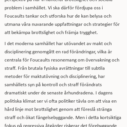
problem i samhället. Vi ska därför fördjupa oss i
Foucaults tankar och utforska hur de kan belysa och
utmana våra nuvarande uppfattningar och strategier för
att bekämpa brottslighet och främja trygghet.
I det moderna samhället har utövandet av makt och
disciplinering genomgått en rad förändringar, vilka är
centrala för Foucaults resonemang om övervakning och
straff. Från brutala fysiska avrättningar till subtila
metoder för maktutövning och disciplinering, har
samhällets syn på kontroll och straff förändrats
dramatiskt under de senaste århundradena. I dagens
politiska klimat ser vi ofta politiker tävla om att visa en
hård linje mot brottslighet genom att föreslå stränga
straff och ökat fängelsebyggande. Men i detta kortsiktiga
fokus på repressiva åtgärder riskerar det förebyggande