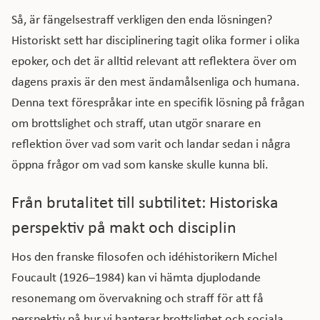
Så, är fängelsestraff verkligen den enda lösningen?
Historiskt sett har disciplinering tagit olika former i olika
epoker, och det är alltid relevant att reflektera över om
dagens praxis är den mest ändamålsenliga och humana.
Denna text förespråkar inte en specifik lösning på frågan
om brottslighet och straff, utan utgör snarare en
reflektion över vad som varit och landar sedan i några
öppna frågor om vad som kanske skulle kunna bli.
Från brutalitet till subtilitet: Historiska
perspektiv på makt och disciplin
Hos den franske filosofen och idéhistorikern Michel
Foucault (1926–1984) kan vi hämta djuplodande
resonemang om övervakning och straff för att få
perspektiv på hur vi hanterar brottslighet och sociala