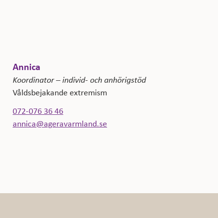
Annica
Koordinator – individ- och anhörigstöd
Våldsbejakande extremism
072-076 36 46
annica@ageravarmland.se