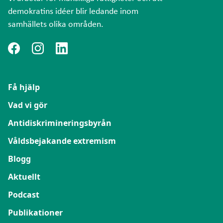
överenskommelse att genomföra förbättringar på
nå en överenskommelse kan byrån hjälpa till med
demokratins idéer blir ledande inom
stället, ett medgivande eller
samhällets olika områden.
en anmälan till annan myndighet som till exempel
diskrimineringsersättning (betalning). Lyckas vi inte
Diskrimineringsombudsmannen eller
nå en överenskommelse kan byrån hjälpa till med
Skolinspektionen eller ta hjälp av rättsliga medel.
en anmälan till annan myndighet som till exempel
Diskrimineringsombudsmannen eller
Få hjälp
Skolinspektionen eller ta hjälp av rättsliga medel.
Vad vi gör
Antidiskrimineringsbyrån
Våldsbejakande extremism
Blogg
Aktuellt
Podcast
Publikationer