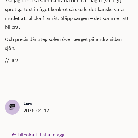
Ska jag försöka sammanfatta den här något (väldigt)
spretiga text i något konkret så skulle det kanske vara
modet att blicka framåt. Släpp sargen – det kommer att
bli bra.
Och precis där steg solen över berget på andra sidan
sjön.
//Lars
Lars
2026-04-17
Tillbaka till alla inlägg