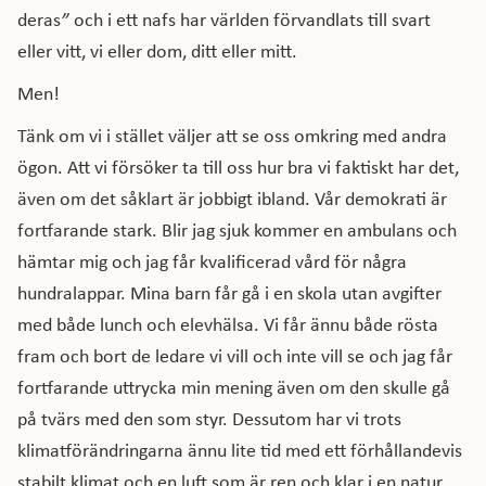
deras
”
och i ett nafs har världen förvandlats till svart
eller vitt, vi eller dom, ditt eller mitt.
Men!
Tänk om vi i stället väljer att se oss omkring med andra
ögon. Att vi försöker ta till oss hur bra vi faktiskt har det,
även om det såklart är jobbigt ibland. Vår demokrati är
fortfarande stark. Blir jag sjuk kommer en ambulans och
hämtar mig och jag får kvalificerad vård för några
hundralappar. Mina barn får gå i en skola utan avgifter
med både lunch och elevhälsa. Vi får ännu både rösta
fram och bort de ledare vi vill och inte vill se och jag får
fortfarande uttrycka min mening även om den skulle gå
på tvärs med den som styr. Dessutom har vi trots
klimatförändringarna ännu lite tid med ett förhållandevis
stabilt klimat och en luft som är ren och klar i en natur