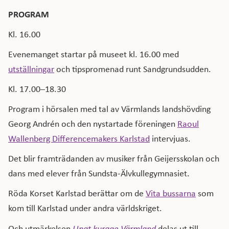
PROGRAM
Kl. 16.00
Evenemanget startar på museet kl. 16.00 med
utställningar
och tipspromenad runt Sandgrundsudden.
Kl. 17.00–18.30
Program i hörsalen med tal av Värmlands landshövding
Georg Andrén och den nystartade föreningen
Raoul
Wallenberg Differencemakers Karlstad
intervjuas.
Det blir framträdanden av musiker från Geijersskolan och
dans med elever från Sundsta-Älvkullegymnasiet.
Röda Korset Karlstad berättar om de
Vita bussarna
som
kom till Karlstad under andra världskriget.
Och utmärkelsen
Ungt kurage Värmland
delas ut till