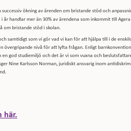
 successiv ökning av ärenden om bristande stöd och anpassnin
 i år handlar mer än 30% av ärendena som inkommit till Ager
rå om bristande stöd i skolan.
h samtidigt som vi gör vad vi kan för att hjälpa till i de enskil
n övergripande nivå för att lyfta frågan. Enligt barnkonvention
och en god studiemiljö och det är vi som vuxna och beslutsfatt
säger Nine Karlsson Norman, juridiskt ansvarig inom antidiskrim
nd.
 här.