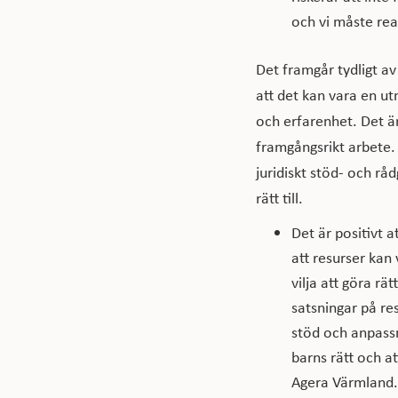
och vi måste rea
Det framgår tydligt av 
att det kan vara en u
och erfarenhet. Det ä
framgångsrikt arbete.
juridiskt stöd- och rå
rätt till.
Det är positivt a
att resurser kan
vilja att göra rät
satsningar på re
stöd och anpassn
barns rätt och a
Agera Värmland.