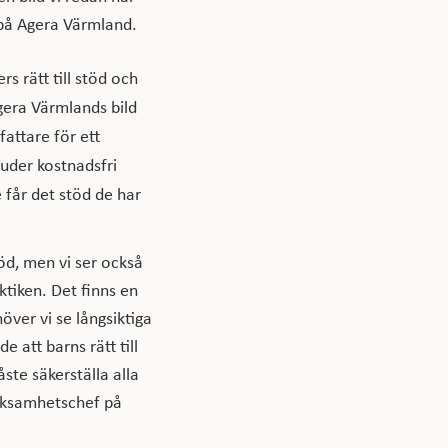
 på Agera Värmland.
rs rätt till stöd och
gera Värmlands bild
attare för ett
uder kostnadsfri
 får det stöd de har
töd, men vi ser också
ktiken. Det finns en
höver vi se långsiktiga
 att barns rätt till
ste säkerställa alla
verksamhetschef på