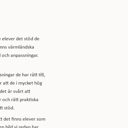
e elever det stöd de
finns värmländska
d och anpassningar.
ingar de har rätt till,
 att de i mycket hög
det är svårt att
r och rätt praktiska
ätt stöd.
tt det finns elever som
en bild vi redan har