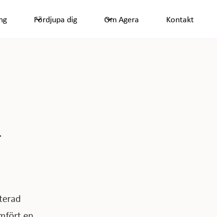
ng
Fördjupa dig
Om Agera
Kontakt
i
terad
mfört en