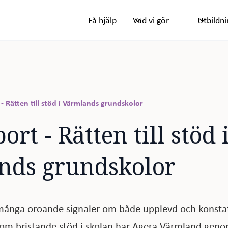
Få hjälp
Vad vi gör
Utbildni
- Rätten till stöd i Värmlands grundskolor
rt - Rätten till stöd 
nds grundskolor
ånga oroande signaler om både upplevd och konsta
nom bristande stöd i skolan har Agera Värmland geno