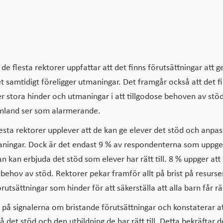
 de flesta rektorer uppfattar att det finns förutsättningar att g
 det samtidigt föreligger utmaningar. Det framgår också att det 
 stora hinder och utmaningar i att tillgodose behoven av stö
mland ser som alarmerande.
esta rektorer upplever att de kan ge elever det stöd och anpassn
aningar. Dock är det endast 9 % av respondenterna som uppger
n kan erbjuda det stöd som elever har rätt till. 8 % uppger att 
s behov av stöd. Rektorer pekar framför allt på brist på resurse
rutsättningar som hinder för att säkerställa att alla barn får r
r på signalerna om bristande förutsättningar och konstaterar a
 få det stöd och den utbildning de har rätt till. Detta bekräftar d