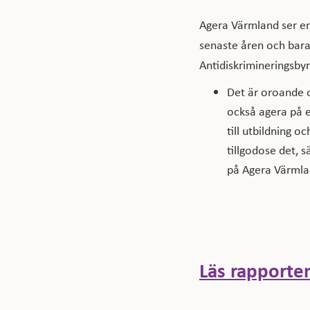
Agera Värmland ser en
senaste åren och bara
Antidiskrimineringsby
Det är oroande oc
också agera på e
till utbildning 
tillgodose det, 
på Agera Värmla
Läs rapporten