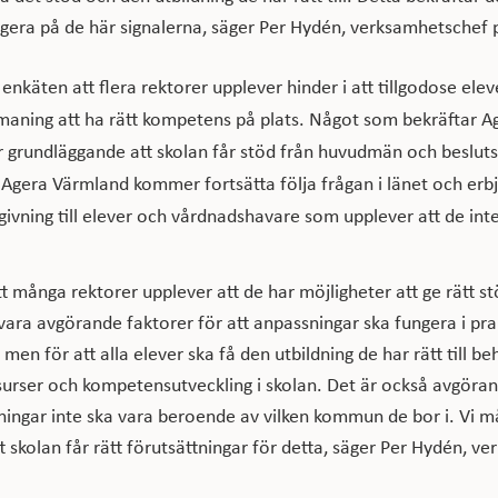
gera på de här signalerna, säger Per Hydén, verksamhetschef
enkäten att flera rektorer upplever hinder i att tillgodose eleve
tmaning att ha rätt kompetens på plats. Något som bekräftar A
r grundläggande att skolan får stöd från huvudmän och beslutsf
 Agera Värmland kommer fortsätta följa frågan i länet och erbj
dgivning till elever och vårdnadshavare som upplever att de inte
tt många rektorer upplever att de har möjligheter att ge rätt s
 vara avgörande faktorer för att anpassningar ska fungera i pra
t men för att alla elever ska få den utbildning de har rätt till be
surser och kompetensutveckling i skolan. Det är också avgörande
ingar inte ska vara beroende av vilken kommun de bor i. Vi må
tt skolan får rätt förutsättningar för detta, säger Per Hydén, 